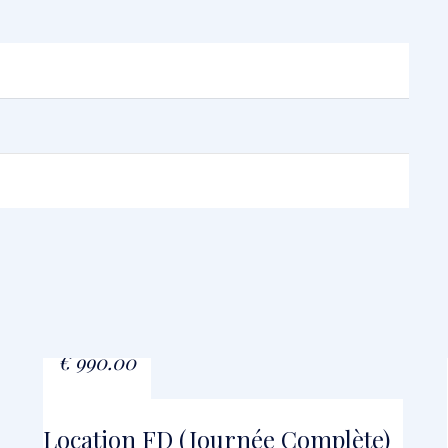
À PARTIR DE
€
990.00
Location FD (journée Complète)