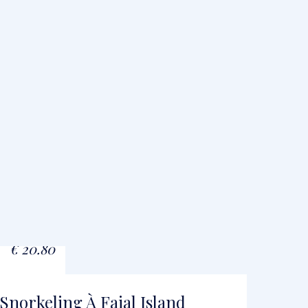
À PARTIR DE
€
20.80
Snorkeling À Faial Island