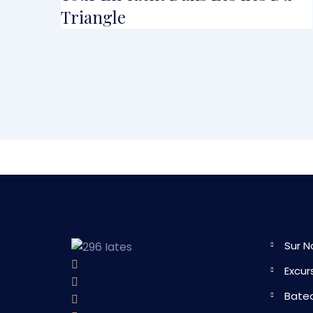
Triangle
Sur N
Excur
Bate