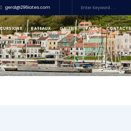
geral@296iates.com
XCURSIONS
BATEAUX
GALERIE
FAQS
CONTACT
AIAL