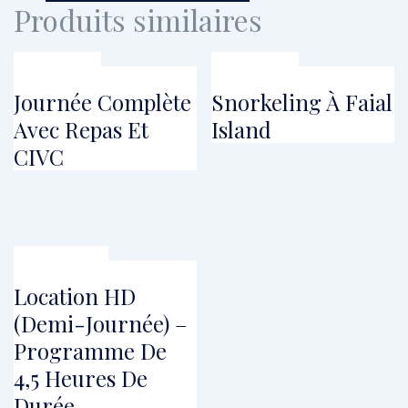
Produits similaires
À PARTIR DE
À PARTIR DE
€
96.00
€
20.80
Journée Complète
Snorkeling À Faial
Avec Repas Et
Island
CIVC
À PARTIR DE
€
985.00
Location HD
(Demi-Journée) –
Programme De
4,5 Heures De
Durée