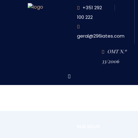
+351 292
100 222
geral@296iates.com
OMT N.º
33/2006
HOME
TOUR EN YACHT DANS LES ÎLES DU TRIANGLE
HOME
SUR NOUS