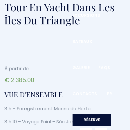
Tour En Yacht Dans Les
EXCURSIONS
Îles Du Triangle
BATEAUX
GALERIE
FAQS
À partir de
€
2 385.00
VUE D'ENSEMBLE
CONTACTS
FR
8 h – Enregistrement Marina da Horta
RÉSERVE
8 h 10 – Voyage Faial – São Jorge