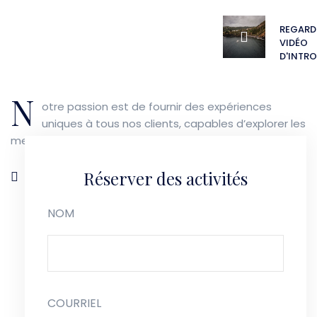
REGARD
VIDÉO
D'INTR
N
otre passion est de fournir des expériences
uniques à tous nos clients, capables d’explorer les
merveilles naturelles de ces îles paradisiaques.
Réserver des activités
EN SAVOIR PLUS SUR NOUS
NOM
COURRIEL