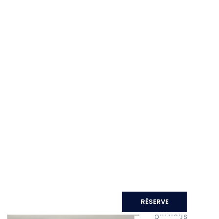
EXCURSIONS
BATEAUX
GALERIE
FAQS
CONTACTS
FR
RÉSERVE
QUI NOUS