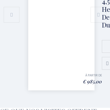
4,5
He
De
Du
À PARTIR DE
€
985.00