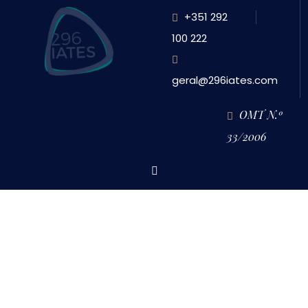
+351 292
100 222
geral@296iates.com
OMT N.º
33/2006
HOME
SUR NOUS