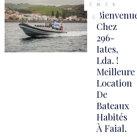
SOMMES
Bienvenu
Chez
296-
Iates,
Lda. !
Meilleure
Location
De
Bateaux
Habités
À Faial.