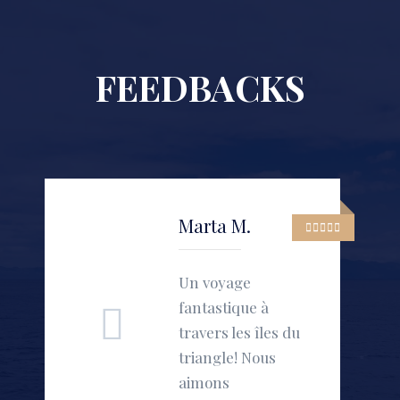
FEEDBACKS
Marta M.
Un voyage
fantastique à
travers les îles du
triangle! Nous
aimons