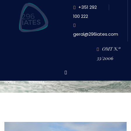
+351 292
100 222
geral@296iates.com
GALERÍA
OMT N.º
33/2006
HOME
GALERÍA
HOME
SOBRE NOSOTROS